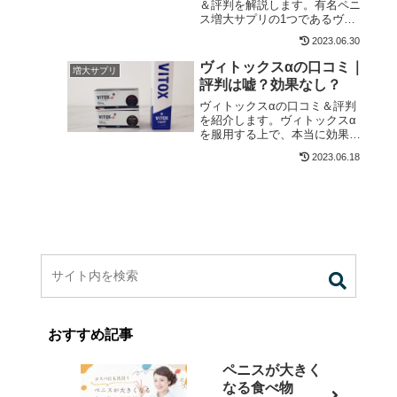
＆評判を解説します。有名ペニ
ス増大サプリの1つであるヴォ
ルスタービヨンドですが、購入
2023.06.30
を検討している身からすると、
効果や使用感といったポイント
ヴィトックスαの口コミ｜
増大サプリ
が気になります。本記事では、
評判は嘘？効果なし？
実際にヴォルスタービヨンドを
使っているユーザーの口コミを
ヴィトックスαの口コミ＆評判
紹介することで、製品の効果や
を紹介します。ヴィトックスα
副作用など気になる疑問にお答
を服用する上で、本当に効果が
えします。
あるのか、使用感はどうなのか
2023.06.18
という点が非常に気になるポイ
ントでしょう。ヴィトックスα
を実際に使用した方の口コミを
紹介するとともに、製品に関す
る疑問に余すことなくお答えし
ていきます。
おすすめ記事
ペニスが大きく
なる食べ物