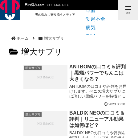
包茎
OFFICIAL SITE
男の悩み.com
t
早漏
MENU
男の悩みに寄り添うメディア
o
勃起不全
g
病気
g
Q&A
ホーム
増大サプリ
l
増大サプリ
e
n
ANTBOMの口コミ＆評判
増大サプリ
a
｜黒蟻パワーでちんこは
大きくなる？
v
ANTBOMの口コミや評判をお届
i
けします。ペニス増大サプリに
g
は珍しい黒蟻パワーを特徴とす
るANTBOMですが、服用するこ
2023.08.30
a
とで本当にちんこが大きくなる
のでしょうか。本記事では、
BALDIX NEOの口コミ＆
t
増大サプリ
ANTBOM愛用者たちの声と併せ
評判｜リニューアル効果
て、当社が実際にANTBOMを服
i
は如何ほど？
用した結果を解説していきま
o
す。
BALDIX NEOの口コミや評判を
解説します。シンプルで洗練さ