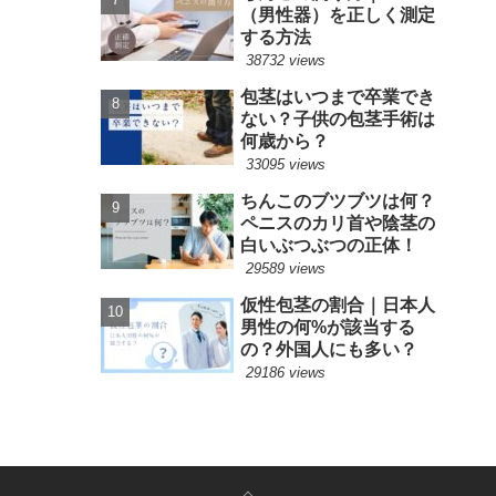
（男性器）を正しく測定
する方法
38732 views
包茎はいつまで卒業でき
ない？子供の包茎手術は
何歳から？
33095 views
ちんこのブツブツは何？
ペニスのカリ首や陰茎の
白いぶつぶつの正体！
29589 views
仮性包茎の割合｜日本人
男性の何%が該当する
の？外国人にも多い？
29186 views