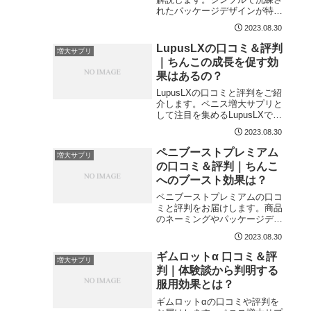
n
れたパッケージデザインが特徴
のBALDIX NEOですが、肝心の
2023.08.30
ペニス増大効果はどうなのでし
ょうか。本記事では、BALDIX
LupusLXの口コミ＆評判
増大サプリ
NEO愛用者たちの意見や、実際
｜ちんこの成長を促す効
に当社がBALDIX NEOの服用を
果はあるの？
試した結果を分析することで、
ペニスのサイズアップが本当に
LupusLXの口コミと評判をご紹
可能なのか検証していきます。
介します。ペニス増大サプリと
して注目を集めるLupusLXです
が、本当に効果はあるのでしょ
2023.08.30
うか。実際に服用している方々
からは様々な意見が寄せられて
ペニブーストプレミアム
増大サプリ
おり、どれが真実なのか判断す
の口コミ＆評判｜ちんこ
るのも一苦労です。本記事では
へのブースト効果は？
体験者の声だけではなく、当社
自らが実験台となりリアルな
ペニブーストプレミアムの口コ
LupusLXレポートを公開してい
ミと評判をお届けします。商品
きます。
のネーミングやパッケージデザ
インから、ちんこに劇的な変化
2023.08.30
をもたらしてくれそうなペニス
増大サプリですが、果たして効
ギムロットα 口コミ＆評
増大サプリ
果は如何ほどでしょうか。本記
判｜体験談から判明する
事では、ペニスにコンプレック
服用効果とは？
スを抱いている男性にために、
ペニブーストプレミアムの効果
ギムロットαの口コミや評判を
やメリットを解説していきま