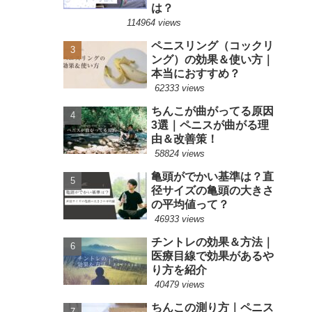
は？
114964 views
ペニスリング（コックリ
ング）の効果＆使い方｜
本当におすすめ？
62333 views
ちんこが曲がってる原因
3選｜ペニスが曲がる理
由＆改善策！
58824 views
亀頭がでかい基準は？直
径サイズの亀頭の大きさ
の平均値って？
46933 views
チントレの効果＆方法｜
医療目線で効果があるや
り方を紹介
40479 views
ちんこの測り方｜ペニス