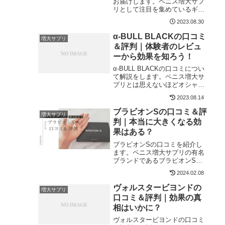
お届けします。ペニス増大サプ
す。
リとして注目を集めているギム
ロットαですが、果たして本当
2023.08.30
にちんこが大きくなるのでしょ
うか。その答えを知るには、実
α-BULL BLACKの口コミ
増大サプリ
際に愛用している方の声を聞く
＆評判｜体験者のレビュ
ことが一番でしょう。本記事で
ーから効果を知ろう！
は、ギムロットαの口コミや評
判から、服用することでどのよ
α-BULL BLACKの口コミについ
うな効果が得られるか解説をし
て解説をします。ペニス増大サ
ます。
プリとは思えないほどオシャレ
なデザイン性で話題のα-BULLで
2023.08.14
すが、実際に効果が得られるか
不安で購入に踏み切れない方も
ブラビオンSの口コミ＆評
増大サプリ
多いでしょう。本記事では、実
判｜本当に大きくなる効
際に利用した方の口コミに加
果はある？
え、当社が自らα-BULLを購入・
服用したレポートを公開してい
ブラビオンSの口コミを紹介し
きます。
ます。ペニス増大サプリの有名
ブランドであるブラビオンSで
すが、本当に効果が得られるの
2024.02.08
か不安で購入に踏み切れない方
も多いでしょう。本記事では、
ヴォルスタービヨンドの
増大サプリ
悩める男性の背中を押すため
口コミ＆評判｜効果の真
に、ブラビオンSに関して参考
相はいかに？
になる口コミや、実際に製品を
試した体験談をレビューしてい
ヴォルスタービヨンドの口コミ
きます。